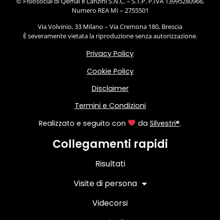
© Fisiosocial di Qemal e Lanzini S.N.C. – S.T.P. P.IVA 13995280966.
Numero REA MI – 2755501
Via Volvinio, 33 Milano – Via Cremona 180, Brescia
È severamente vietata la riproduzione senza autorizzazione.
Privacy Policy
Cookie Policy
Disclaimer
Termini e Condizioni
Realizzato e seguito con
da
Silvestri®
.
Collegamenti rapidi
Risultati
Visite di persona
Videcorsi