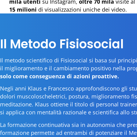
mila utenti
su Instagram,
oltre 70 mila
visite al
15 milioni
di visualizzazioni uniche dei video.
Il Metodo Fisiosocial
Il metodo scientifico di Fisiosocial si basa sul princ
il miglioramento e il cambiamento positivo nella prop
solo come conseguenza di azioni proattive.
Negli anni Klaus e Francesco approfondiscono gli stu
dolori muscoloscheletrici, postura, miglioramento fi
meditazione. Klaus ottiene il titolo di personal train
si applica con mentalità razionale e scientifica allo st
La formazione continuativa sia in autonomia che pre
formazione permette ad entrambi di potenziare il Met