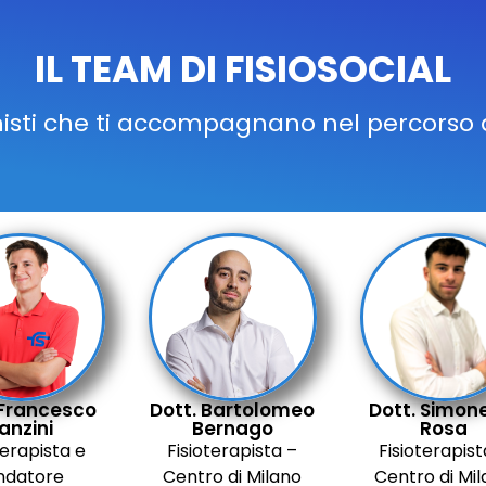
IL TEAM DI FISIOSOCIAL
onisti che ti accompagnano nel percorso 
 Francesco
Dott. Bartolomeo
Dott. Simon
anzini
Bernago
Rosa
terapista e
Fisioterapista –
Fisioterapist
ndatore
Centro di Milano
Centro di Mi