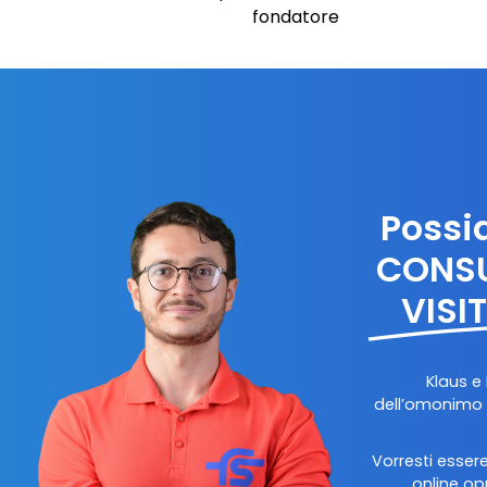
fondatore
Possi
CONSU
VISI
Klaus e 
dell’omonimo m
Vorresti esser
online op