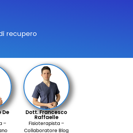
di recupero
e De
Dott. Francesco
Raffaelle
a –
Fisioterapista –
lano
Collaboratore Blog