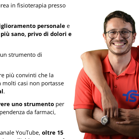
rea in fisioterapia presso
glioramento personale
e
 più sano, privo di dolori e
 un strumento di
e più convinti che la
in molti casi non portasse
al
.
vere uno strumento
per
dipendenza da farmaci,
canale YouTube,
oltre 15