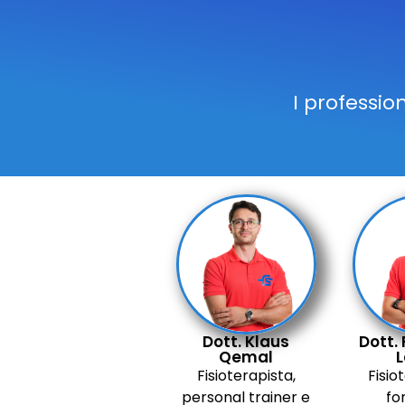
I professi
Dott. Klaus
Dott.
Qemal
L
Fisioterapista,
Fisio
personal trainer e
fo