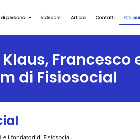
e di persona
Videcorsi
Articoli
Contatti
Chi si
 Klaus, Francesco 
am di Fisiosocial
cial
e i fondatori di Fisiosocial.