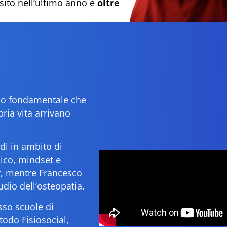
 sito nell’ultimo anno e
oltre
ipio fondamentale che
ria vita arrivano
di in ambito di
sico, mindset e
er, mentre Francesco
udio dell’osteopatia.
sso scuole di
odo Fisiosocial,