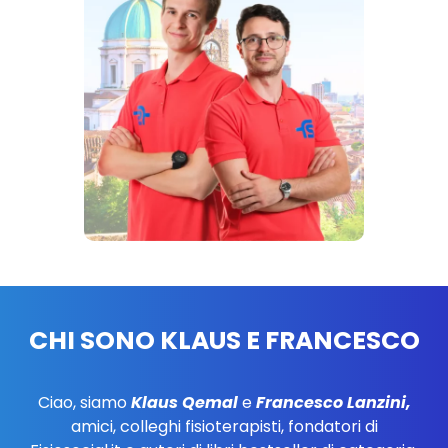
CHI SONO KLAUS E FRANCESCO
Ciao, siamo
Klaus Qemal
e
Francesco Lanzini,
amici, colleghi fisioterapisti, fondatori di