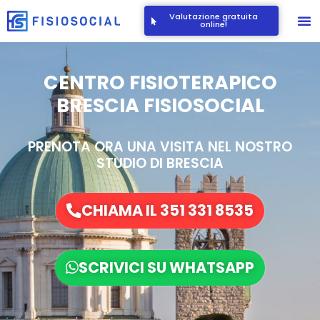
Valutazione gratuita
online!
CENTRO FISIOTERAPICO
BRESCIA FISIOSOCIAL
PRENOTA ORA UNA VISITA NEL NOSTRO
STUDIO DI BRESCIA
CHIAMA IL 351 331 8535
SCRIVICI SU WHATSAPP