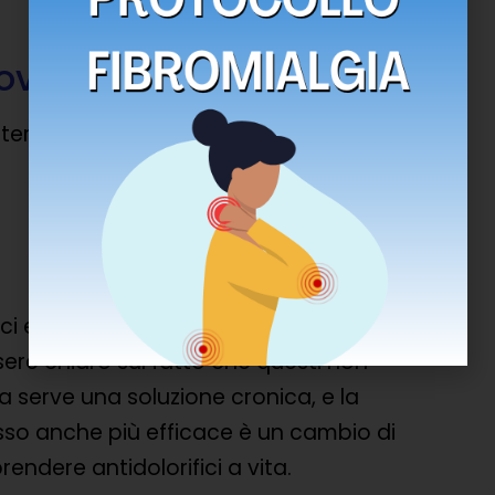
rovate
 terapie più efficaci secondo gli studi
ifici e antiinfiammatori possono essere
ssere chiaro sul fatto che questi non
a serve una soluzione cronica, e la
sso anche più efficace è un cambio di
prendere antidolorifici a vita.