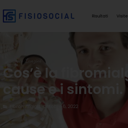
Risultati
Visit
Francesco Lanzini
Cos’è la fibromial
cause e i sintomi.
Fibromialgia
Ottobre 6, 2022