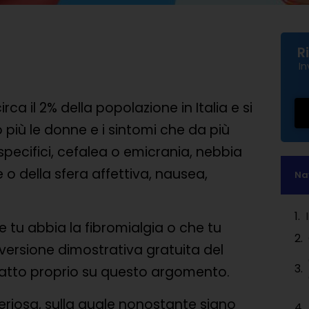
R
In
ca il 2% della popolazione in Italia e si
 più le donne e i sintomi che da più
specifici, cefalea o emicrania, nebbia
 o della sfera affettiva, nausea,
Na
e tu abbia la fibromialgia o che tu
la versione dimostrativa gratuita del
 fatto proprio su questo argomento.
eriosa, sulla quale nonostante siano