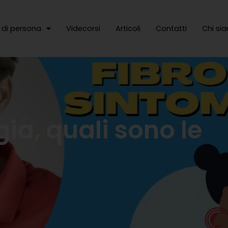
e di persona
Videcorsi
Articoli
Contatti
Chi si
gia, quali sono le