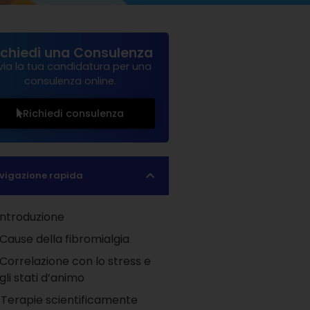
ichiedi una Consulenza
via la tua candidatura per una
consulenza online.
Richiedi consulenza
vigazione rapida
Introduzione
Cause della fibromialgia
Correlazione con lo stress e
gli stati d’animo
Terapie scientificamente