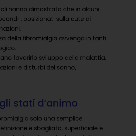
noli hanno dimostrato che in alcuni
condri, posizionati sulla cute di
mazioni.
a della fibromialgia avvenga in tanti
ogico.
o favorirlo sviluppo della malattia.
azioni e disturbi del sonno,
gli stati d’animo
 fibromialgia solo una semplice
finizione è sbagliato, superficiale e