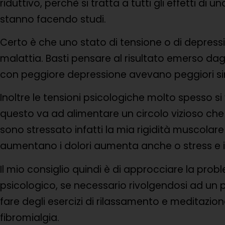
riduttivo, perchè si tratta a tutti gli effetti di 
stanno facendo studi.
Certo è che uno stato di tensione o di depress
malattia. Basti pensare al risultato emerso dag
con peggiore depressione avevano peggiori sin
Inoltre le tensioni psicologiche molto spesso 
questo va ad alimentare un circolo vizioso che
sono stressato infatti la mia rigidità muscolar
aumentano i dolori aumenta anche o stress e i
Il mio consiglio quindi è di approcciare la pro
psicologico, se necessario rivolgendosi ad un 
fare degli esercizi di rilassamento e meditazion
fibromialgia.