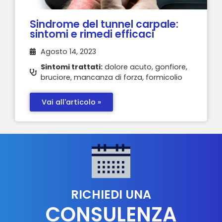
Sindrome del tunnel carpale:
sintomi e rimedi efficaci
Agosto 14, 2023
Sintomi trattati:
dolore acuto, gonfiore,
bruciore, mancanza di forza, formicolio
Vai all'articolo »
RICHIEDI UNA
CONSULENZA