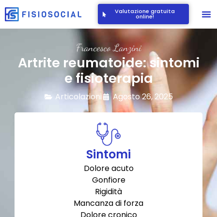
Valutazione gratuita
online!
Francesco Lanzini
Artrite reumatoide: sintomi
e fisioterapia
Articolazioni
Agosto 26, 2025
Sintomi
Dolore acuto
Gonfiore
Rigidità
Mancanza di forza
Dolore cronico