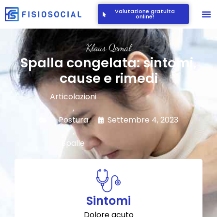
Valutazione gratuita
online!
Klaus Qemal
Spalla congelata: sintomi,
cause e rimedi
Articolazioni
,
Postura
Settembre 4, 2023
,
Spalle
Sintomi
Dolore acuto