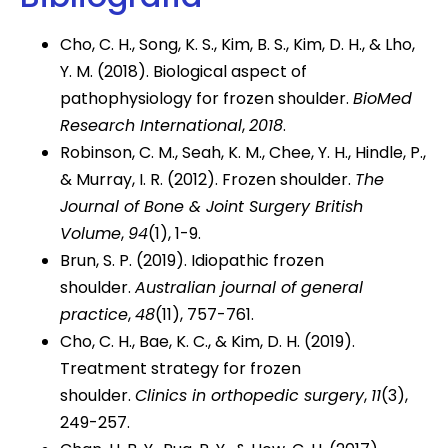
Cho, C. H., Song, K. S., Kim, B. S., Kim, D. H., & Lho,
Y. M. (2018). Biological aspect of
pathophysiology for frozen shoulder.
BioMed
Research International
,
2018
.
Robinson, C. M., Seah, K. M., Chee, Y. H., Hindle, P.,
& Murray, I. R. (2012). Frozen shoulder.
The
Journal of Bone & Joint Surgery British
Volume
,
94
(1), 1-9.
Brun, S. P. (2019). Idiopathic frozen
shoulder.
Australian journal of general
practice
,
48
(11), 757-761.
Cho, C. H., Bae, K. C., & Kim, D. H. (2019).
Treatment strategy for frozen
shoulder.
Clinics in orthopedic surgery
,
11
(3),
249-257.