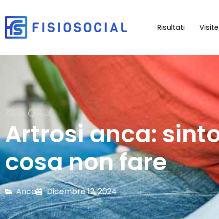
Risultati
Visit
Klaus Qemal
Artrosi anca: sint
cosa non fare
Anca
Dicembre 12, 2024