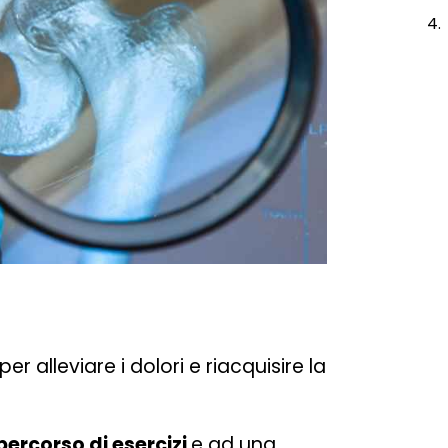
er alleviare i dolori e riacquisire la
percorso di esercizi
e ad una