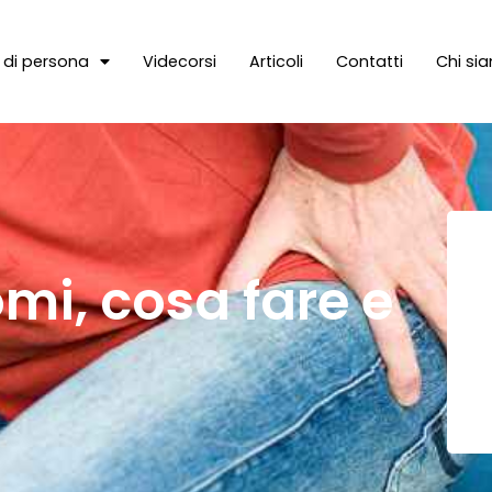
e di persona
Videcorsi
Articoli
Contatti
Chi si
omi, cosa fare e