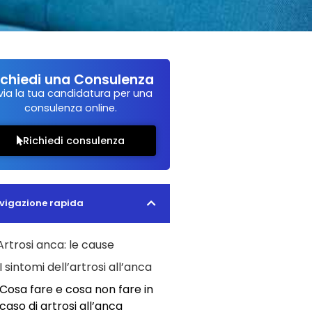
ichiedi una Consulenza
via la tua candidatura per una
consulenza online.
Richiedi consulenza
vigazione rapida
Artrosi anca: le cause
I sintomi dell’artrosi all’anca
Cosa fare e cosa non fare in
caso di artrosi all’anca